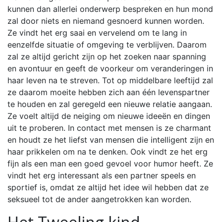
kunnen dan allerlei onderwerp bespreken en hun mond
zal door niets en niemand gesnoerd kunnen worden.
Ze vindt het erg saai en vervelend om te lang in
eenzelfde situatie of omgeving te verblijven. Daarom
zal ze altijd gericht zijn op het zoeken naar spanning
en avontuur en geeft de voorkeur om veranderingen in
haar leven na te streven. Tot op middelbare leeftijd zal
ze daarom moeite hebben zich aan één levenspartner
te houden en zal geregeld een nieuwe relatie aangaan.
Ze voelt altijd de neiging om nieuwe ideeën en dingen
uit te proberen. In contact met mensen is ze charmant
en houdt ze het liefst van mensen die intelligent zijn en
haar prikkelen om na te denken. Ook vindt ze het erg
fijn als een man een goed gevoel voor humor heeft. Ze
vindt het erg interessant als een partner speels en
sportief is, omdat ze altijd het idee wil hebben dat ze
seksueel tot de ander aangetrokken kan worden.