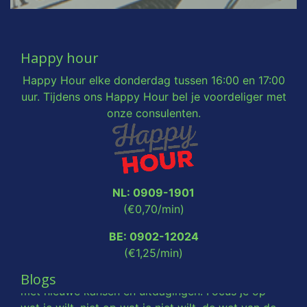
Lees meer
Happy hour
door
medium Shakira
Grieperig
Happy Hour elke donderdag tussen 16:00 en 17:00
Lieve mensen, aangezien ik ook slechts een mens
uur. Tijdens ons Happy Hour bel je voordeliger met
ben, ben ik er helaas even uit vanwege de griep. Ik
onze consulenten.
ben er zo spoedig mogelijk weer. Lieve groet
Shakira.
Lees meer
NL: 0909-1901
door
medium Shakira
Morgen
(€0,70/min)
Ook morgen komt de zon weer op, nieuwe dag
met nieuwe kansen en uitdagingen. Focus je op
BE: 0902-12024
wat je wilt, niet op wat je niet wilt, de wet van de
(€1,25/min)
aantrekkingskracht.
Blogs
Lees meer