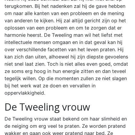
terugkomen. Bij het nadenken zal hij de gave hebben
om naar alle kanten van een probleem en de mening
van anderen te kijken. Hij zal altijd gericht zijn op het
oplossen van een probleem en om te zorgen dat er
harmonie heerst. De Tweeling man wil het liefst met
intellectuele mensen omgaan en in dat geval kan hij
over verschillende facetten van het leven praten. Hij
kan zich dan uiten, alhoewel hij zijn diepste gevoelens
niet snel laat zien. Toch is niet alles even goed, omdat
ze soms erg hoog in hun energie zitten en dan teveel
tegelijk willen. Op die momenten zullen ze niet slagen
bij het werk wat ze doen en vervallen in
oppervlakkigheid.
De Tweeling vrouw
De Tweeling vrouw staat bekend om haar slimheid en
de neiging om erg veel te praten. Ze worden pratend
wakker en gaan ook weer pratend naar bed. Ze