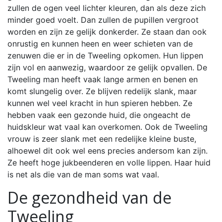
zullen de ogen veel lichter kleuren, dan als deze zich
minder goed voelt. Dan zullen de pupillen vergroot
worden en zijn ze gelijk donkerder. Ze staan dan ook
onrustig en kunnen heen en weer schieten van de
zenuwen die er in de Tweeling opkomen. Hun lippen
zijn vol en aanwezig, waardoor ze gelijk opvallen. De
Tweeling man heeft vaak lange armen en benen en
komt slungelig over. Ze blijven redelijk slank, maar
kunnen wel veel kracht in hun spieren hebben. Ze
hebben vaak een gezonde huid, die ongeacht de
huidskleur wat vaal kan overkomen. Ook de Tweeling
vrouw is zeer slank met een redelijke kleine buste,
alhoewel dit ook wel eens precies andersom kan zijn.
Ze heeft hoge jukbeenderen en volle lippen. Haar huid
is net als die van de man soms wat vaal.
De gezondheid van de
Tweeling