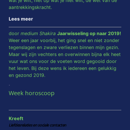
Stier
door
medium Shakira
Jaarwisseling op naar 2019!
Liefdesrelatie en sociale contacten
Weer een jaar voorbij, het ging snel en niet zonder
Je hebt deze week de neiging jezelf en je partner/gezin te
tegenslagen en zware verliezen binnen mijn gezin.
verwennen. Dit is op zich niet erg, maar wel als je overdrijft. Zorg
Maar wij zijn vechters en overwinnen bijna elk heet
da
...
Lees meer
vuur wat ons voor de voeten word gegooid door
Ram
het leven. Bij deze wens ik iedereen een gelukkig
Algemeen
en gezond 2019.
Tweelingen
2026 wordt voor jou een jaar waarin het vuur van jouw innerlijke
Lees meer
Liefdesrelatie en sociale contacten
kern opnieuw oplaait. Zodra de Zon vanaf midden maart in jouw
Er zullen vanaf zondag een paar weken aankomen, die je toe kunt
teken staat, begint er een periode
...
Lees meer
juichen. Het wordt een vrolijke boel, waarbij je reisjes kunt plan
...
door
medium Shakira
fijn kerstfeest
Lees meer
Iedereen een fijne kerst toegewenst. Lieve groeten,
Week horoscoop
Shakira
Stier
Lees meer
Overzicht van de maand
Kreeft
Liefdesrelaties en sociale contacten
door
medium Shakira
drukte en feestelijkheden
Het wordt een week, waarin je veel tijd aan je partner besteedt.
Vandaag is mijn zoon 23 jaar de drukte ervoor van