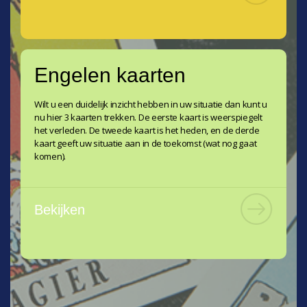
Paragnost Mashenka
gewenst. Lieve groet, Shakira.
Paragnost Elize
Lees meer
Paragnost Frank
Paragnost Britt
door
medium Venus
Heftige volle maan in
Paragnost Maartje
Engelen kaarten
Weegschaal en de Mercurius Retrograde
Paragnost Katey
Het is een vervelende tijd voor iedereen voor de
Paragnost Caroline
Wilt u een duidelijk inzicht hebben in uw situatie dan kunt u
meeste mensen loopt het deze maand maarr niet
Paragnost Nicole
nu hier 3 kaarten trekken. De eerste kaart is weerspiegelt
zo fijn Relatie problemen comminatie met strijd
het verleden. De tweede kaart is het heden, en de derde
Paragnost Angela
naar andere toe het is een tijd en dit geldt voor
kaart geeft uw situatie aan in de toekomst (wat nog gaat
Paragnost Moena
komen).
alle sterrenbeelden! Om je rust te pakken en een
beetje rustig aan te doen volle maan is voorbij dat
was […]
Bekijken
Lees meer
door
medium Shakira
vervelende griep
Na een vervelende griep, ben ik er weer. Mijn
excuses dat het zo lang duurde.