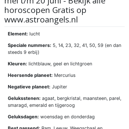
mei t/m 20 juni - Bekijk alle
Auto Roulette Hoge Inzet
horoscopen Gratis op
Zoals we al eerder in onze DraftKings-beoordeling
www.astroangels.nl
vermeldden, zijn er honderden spellen aangeboden en
deze worden allemaal geleverd door elite -
softwareontwikkelaars, zodat u gegarandeerd
Element:
lucht
grafische afbeeldingen van hoge kwaliteit, soepele
Speciale nummers:
5, 14, 23, 32, 41, 50, 59 (en dan
gameplay en innovatieve functies hebt.
steeds 9 erbij)
Gokken Met Live Games
Mayfair Casino Bar serveert lokale bieren, ciders en
Kleuren:
lichtblauw, geel en lichtgroen
koelers om uw dorst te lessen.
Heersende planeet:
Mercurius
Een goed voorbeeld hiervan is de welkomstbonus die
je kunt vinden bij Omnislots..
Negatieve planeet:
Jupiter
Hotel bij holland casino Nijmegen
Geluksstenen:
agaat, bergkristal, maansteen, parel,
smaragd, emerald en tijgeroog
west
Geluksdagen:
woensdag en donderdag
Franse Roulette Uitbetaling
De 35-jarige nam ook de rol op van de Engelse squads
Best passend:
Ram, Leeuw, Weegschaal en