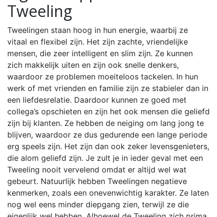
Tweeling
Tweelingen staan hoog in hun energie, waarbij ze
vitaal en flexibel zijn. Het zijn zachte, vriendelijke
mensen, die zeer intelligent en slim zijn. Ze kunnen
zich makkelijk uiten en zijn ook snelle denkers,
waardoor ze problemen moeiteloos tackelen. In hun
werk of met vrienden en familie zijn ze stabieler dan in
een liefdesrelatie. Daardoor kunnen ze goed met
collega’s opschieten en zijn het ook mensen die geliefd
zijn bij klanten. Ze hebben de neiging om lang jong te
blijven, waardoor ze dus gedurende een lange periode
erg speels zijn. Het zijn dan ook zeker levensgenieters,
die alom geliefd zijn. Je zult je in ieder geval met een
Tweeling nooit vervelend omdat er altijd wel wat
gebeurt. Natuurlijk hebben Tweelingen negatieve
kenmerken, zoals een onevenwichtig karakter. Ze laten
nog wel eens minder diepgang zien, terwijl ze die
eigenlijk wel hebben. Alhoewel de Tweeling zich prima