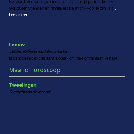
Ook zullen vrienden en familie erg belangrijk voor je zijn. Je b
...
bakken van taart en de nodige kerstbroden heeft
Lees meer
bij mij zijn tol ge?ist..daarom was ik er een aantal
dagen niet. Maar dat mag de pret niet drukken we
Juli 2026 wordt voor de Stier een maand waarin persoonlijke groei,
zijn er helemaal klaar voor! Laat Kerstmis onze
innerlijke heling en het versterken van je fundament centraal
harten vullen met liefde en vrede
staan. De k
...
Lees meer
Leeuw
Liefdesrelaties en sociale contacten
Lees meer
Je bent deze periode aantrekkelijk om mee om te gaan. Je hebt
alles in je om je partner veel liefde en warmte te geven. Je kunt q
...
door
medium Shakira
Bijna Kerstmis
Lees meer
Maand horoscoop
In de donkere dagen voor en tijdens kerstmis zal ik
Tweelingen
er ook zijn voor mensen die zich eenzaam voelen.
Overzicht van de maand
Een gesprek of een chat maakt niet uit, aanspraak
kan opluchten.
Maagd
Liefdesrelaties en sociale contacten
Lees meer
Het wordt een week, waarin aangeraden wordt de rust te zoeken.
De energie vertraagt wat en dat zal je voelen. Je doet er goed aan
...
door
medium Shakira
Onrust en drukte
Lees meer
Juli wordt voor de Tweelingen een van de meest actieve en
We leven in een hectische wereld waar alles steeds
veelbelovende maanden van het jaar. Met Mars die vrijwel de hele
sneller moet of gaat. Het lijkt of het je allemaal te