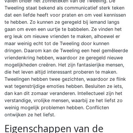
vallen onder het zonneteken van de Tweeling. De
Tweeling staat bekend als communicatief sterk teken
dat een liefde heeft voor praten en om veel kennissen
te hebben. Zo kunnen ze geregeld bij iemand langs
gaan om even een uurtje te babbelen. Ze vinden het
erg leuk om nieuwe vrienden te maken, alhoewel er
maar weinig echt tot de Tweeling door kunnen
dringen. Daarom kan de Tweeling een heel gemêleerde
vriendenkring hebben, waardoor ze geregeld nieuwe
mogelijkheden creëren. Het zijn fantasierijke mensen,
die het leven altijd interessant proberen te maken.
Tweelingen hebben twee gezichten, waardoor ze flink
wat tegenstrijdige emoties hebben. Besluiten ze iets,
dan kan dit zomaar veranderen. Intellectueel zijn het
verstandige, vrolijke mensen, waarbij ze het liefst zo
weinig mogelijk problemen hebben. Conflicten
ontwijken ze het liefst.
Eigenschappen van de