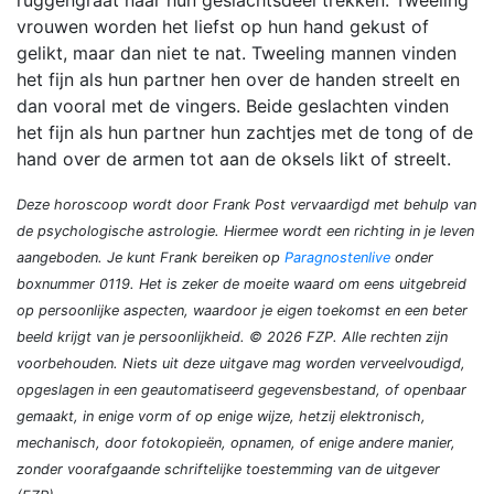
ruggengraat naar hun geslachtsdeel trekken. Tweeling
vrouwen worden het liefst op hun hand gekust of
gelikt, maar dan niet te nat. Tweeling mannen vinden
het fijn als hun partner hen over de handen streelt en
dan vooral met de vingers. Beide geslachten vinden
het fijn als hun partner hun zachtjes met de tong of de
hand over de armen tot aan de oksels likt of streelt.
Deze horoscoop wordt door Frank Post vervaardigd met behulp van
de psychologische astrologie. Hiermee wordt een richting in je leven
aangeboden. Je kunt Frank bereiken op
Paragnostenlive
onder
boxnummer 0119. Het is zeker de moeite waard om eens uitgebreid
op persoonlijke aspecten, waardoor je eigen toekomst en een beter
beeld krijgt van je persoonlijkheid. © 2026 FZP. Alle rechten zijn
door
medium Angelica
Universele wetten van
voorbehouden. Niets uit deze uitgave mag worden verveelvoudigd,
aantrekking
opgeslagen in een geautomatiseerd gegevensbestand, of openbaar
WANNEER je vraagt WAT JE NIET WIL krijg je WAT
gemaakt, in enige vorm of op enige wijze, hetzij elektronisch,
JE NIET WIL je krijgt namelijk wat je vraagt! Hoe
mechanisch, door fotokopieën, opnamen, of enige andere manier,
dat werkt, leg ik je uit in een gesprek. Bel mij op
zonder voorafgaande schriftelijke toestemming van de uitgever
0265. Tot gauw! Angelica