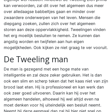
kan verwoorden, zal dit over het algemeen dus meer
over alledaagse babbeltjes gaan en minder over
zwaardere onderwerpen van het leven. Mensen die
diepgang zoeken, zullen zich over het algemeen
storen aan deze oppervlakkigheid. Tweelingen vinden
het erg moeilijk besluiten te nemen. Ze kunnen dan
angstig worden en twijfelen aan hun eigen
mogelijkheden. Ook kijken ze niet graag te ver vooruit.
De Tweeling man
De man is gezegend met een hoge mate van
intelligentie en zal deze zeker gebruiken. Het is dan
ook een slim en scherp teken dat het kaas niet van zijn
brood laat eten. Hij is professioneel en kan werk dan
ook zeer goed uitvoeren. Daarin kan hij over het
algemeen handelen, alhoewel hij wel altijd even na
moet denken voor hij uiteindelijk een besluit neemt.
Neemt hij deze eenmaal dan zal hij hier niet snel op