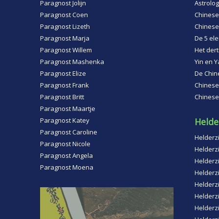
Paragnost Jolijn
Astrolog
sterrenbeel
Paragnost Coen
Chinese
den! Om je
Paragnost Lizeth
Chinese
rust te
Paragnost Marja
De 5 el
pakken en
Paragnost Willem
Het dert
een beetje
Paragnost Mashenka
Yin en 
rustig aan
Paragnost Elize
De Chin
te doen
Paragnost Frank
Chinese
volle maan
Paragnost Britt
Chinese
is voorbij
Paragnost Maartje
dat was […]
Paragnost Katey
Helde
Paragnost Caroline
Lees meer
Helderz
Paragnost Nicole
Helderz
Paragnost Angela
Helderz
Paragnost Moena
Helderz
Helderz
Helderz
door
Helderzi
medium