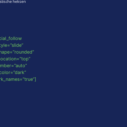
istische heksen
s
l
cial_follow
tyle=”slide”
shape=”rounded”
location=”top”
umber=”auto”
color=”dark”
rk_names=”true”]