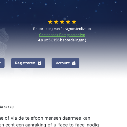
Beoordeling van Paragnostenliveop
Gastenboek Paragnostenlive
 afhankelijk van het loterij spel dat u speelt.
4.9 uit 5
( 156 beoordelingen )
erwinningen zien sterk verbeterd, en deze kettingreactie
t
Registreren
Account
n de grootste aanbieders vinden.
laan en het vergroten van uw kansen om te winnen
iken is.
ine of via de telefoon mensen daarmee kan
echt een aanraking of u ‘face to face’ nodig