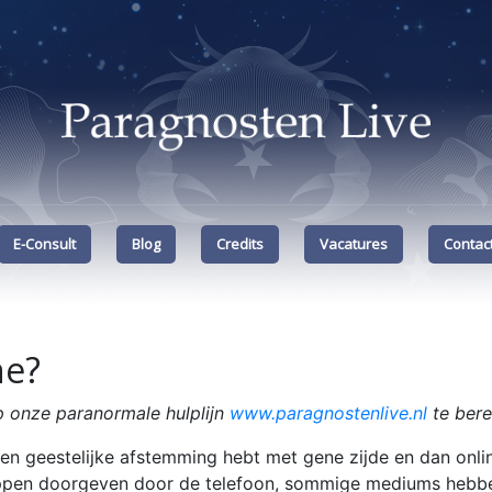
 van het kopen van een lottoland loterij ticket zal variÃ«ren,
 tegen elkaar spelen aan de tafel.
Wanneer dit gebeurt, zijn de kansen van spelers die meer ov
winningen kunnen worden gevormd.
E-Consult
Blog
Credits
Vacatures
Contac
slots, zullen spelers alle van de meest populaire spellen va
ne?
 tips over de beste manier het beste om de kansen te vers
p onze paranormale hulplijn
www.paragnostenlive.nl
te bere
een geestelijke afstemming hebt met gene zijde en dan onl
nigd Koninkrijk in de chat games.
ppen doorgeven door de telefoon, sommige mediums hebben 