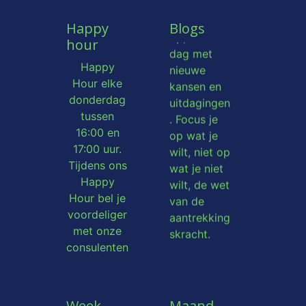
van de
het vuur van
neiging jezelf
aantrekking
jouw innerlijke
en je
Happy
Blogs
skracht.
kern opnieuw
partner/gezin
hour
oplaait. Zodra
te verwennen.
Lees meer
de Zon vanaf
Happy
Dit is op zich
door
midden maart
Hour elke
niet erg, maar
medium
in jouw teken
wel als je
donderdag
Shakira
staat, begint
overdrijft.
tussen
Jaarwisseli
er een
Zorg da
...
Lees
16:00 en
ng op naar
periode
...
Lees
meer
17:00 uur.
meer
2019!
Tijdens ons
Weer een
Tweelinge
Happy
jaar voorbij,
Stier
n
Hour bel je
het ging
Overzicht van
Liefdesrelatie
voordeliger
snel en niet
de maand
en sociale
met onze
zonder
contacten
consulenten
Juli 2026
tegenslage
Er zullen vanaf
.
wordt voor de
n en zware
zondag een
Stier een
verliezen
paar weken
maand waarin
binnen mijn
aankomen,
Week
Maand