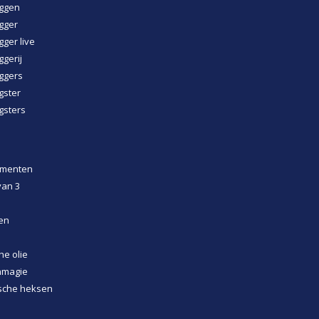
ggen
gger
ger live
gerij
ggers
gster
gsters
a
ementen
van 3
en
he olie
nmagie
ische heksen