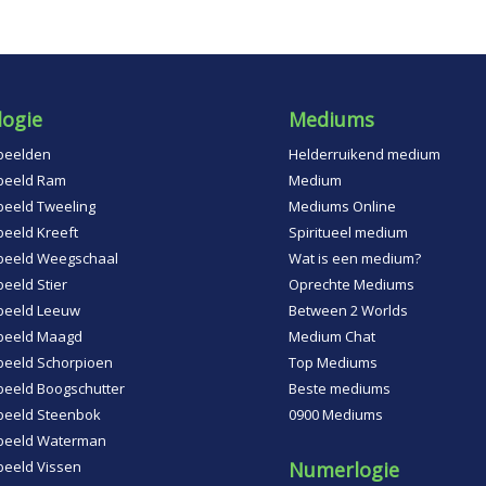
logie
Mediums
beelden
Helderruikend medium
beeld Ram
Medium
beeld Tweeling
Mediums Online
beeld Kreeft
Spiritueel medium
beeld Weegschaal
Wat is een medium?
eeld Stier
Oprechte Mediums
beeld Leeuw
Between 2 Worlds
beeld Maagd
Medium Chat
beeld Schorpioen
Top Mediums
beeld Boogschutter
Beste mediums
beeld Steenbok
0900 Mediums
beeld Waterman
beeld Vissen
Numerlogie