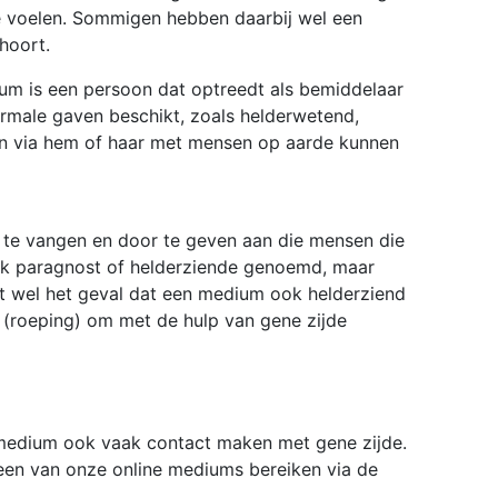
e voelen. Sommigen hebben daarbij wel een
hoort.
um is een persoon dat optreedt als bemiddelaar
rmale gaven beschikt, zoals helderwetend,
en via hem of haar met mensen op aarde kunnen
n rechtsgrondslag voor de Kansspelautoriteit om licenties
p te vangen en door te geven aan die mensen die
k paragnost of helderziende genoemd, maar
 dat wel het geval dat een medium ook helderziend
 (roeping) om met de hulp van gene zijde
 medium ook vaak contact maken met gene zijde.
 een van onze online mediums bereiken via de