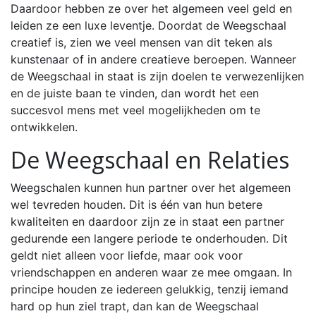
Daardoor hebben ze over het algemeen veel geld en
leiden ze een luxe leventje. Doordat de Weegschaal
creatief is, zien we veel mensen van dit teken als
kunstenaar of in andere creatieve beroepen. Wanneer
de Weegschaal in staat is zijn doelen te verwezenlijken
en de juiste baan te vinden, dan wordt het een
succesvol mens met veel mogelijkheden om te
ontwikkelen.
De Weegschaal en Relaties
Weegschalen kunnen hun partner over het algemeen
wel tevreden houden. Dit is één van hun betere
kwaliteiten en daardoor zijn ze in staat een partner
gedurende een langere periode te onderhouden. Dit
geldt niet alleen voor liefde, maar ook voor
vriendschappen en anderen waar ze mee omgaan. In
principe houden ze iedereen gelukkig, tenzij iemand
hard op hun ziel trapt, dan kan de Weegschaal