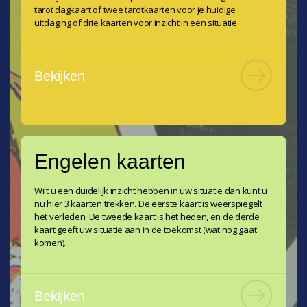
Lees meer
Paragnost Jolijn
tarot dagkaart of twee tarotkaarten voor je huidige
Paragnost Coen
uitdaging of drie kaarten voor inzicht in een situatie.
Paragnost Lizeth
door
medium Shakira
Aan alle moeders
Paragnost Marja
Een dagje te laat maar niet minder goed bedoeld,
Paragnost Willem
Bekijken
aan alle mama’s een fijne, mooie moeder dag
Paragnost Mashenka
gewenst. Lieve groet, Shakira.
Paragnost Elize
Paragnost Frank
Lees meer
Paragnost Britt
Paragnost Maartje
door
medium Venus
Heftige volle maan in
Engelen kaarten
Paragnost Katey
Weegschaal en de Mercurius Retrograde
Paragnost Caroline
Het is een vervelende tijd voor iedereen voor de
Wilt u een duidelijk inzicht hebben in uw situatie dan kunt u
Paragnost Nicole
nu hier 3 kaarten trekken. De eerste kaart is weerspiegelt
meeste mensen loopt het deze maand maarr niet
het verleden. De tweede kaart is het heden, en de derde
Paragnost Angela
zo fijn Relatie problemen comminatie met strijd
kaart geeft uw situatie aan in de toekomst (wat nog gaat
Paragnost Moena
naar andere toe het is een tijd en dit geldt voor
komen).
alle sterrenbeelden! Om je rust te pakken en een
beetje rustig aan te doen volle maan is voorbij dat
was […]
Bekijken