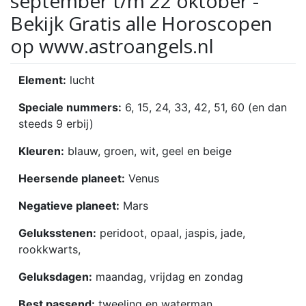
september t/m 22 oktober -
Bekijk Gratis alle Horoscopen
Lupin Casino Bonus Zonder Storting 2026
op www.astroangels.nl
Niemand is slechter of beter dan de ander.
Jack S Casino Review En Ervaringen 2026
Ten eerste, elk casino de moeite waard uw aandacht
Element:
lucht
biedt onbeperkt gratis spelen.
Speciale nummers:
6, 15, 24, 33, 42, 51, 60 (en dan
Gelanceerd in het jaar 2026, Royal Vegas Casino heeft
steeds 9 erbij)
meer dan twintig jaar ervaring en is volledig
gelicentieerd door de vereerd Malta Gaming Authority.
Kleuren:
blauw, groen, wit, geel en beige
Poker Apeldoorn online
Heersende planeet:
Venus
Speelautomatenhal Roermond
Negatieve planeet:
Mars
De Jumbo Jellies slot werd uitgebracht in desktop en
Geluksstenen:
peridoot, opaal, jaspis, jade,
mobiele casino's op 13 December 2026.
rookkwarts,
Casino Review Nederland
Echter, de kwaliteit van de dienstverlening die u ontvangt
Geluksdagen:
maandag, vrijdag en zondag
bij een casino varieert van de ene site naar de andere.
Betmgm Casino Bonus Zonder Storting 2026
Best passend:
tweeling en waterman