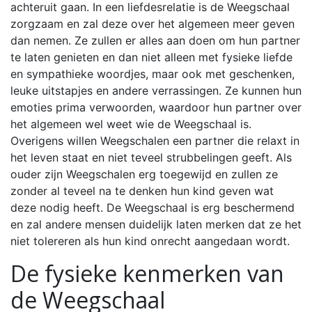
achteruit gaan. In een liefdesrelatie is de Weegschaal
zorgzaam en zal deze over het algemeen meer geven
dan nemen. Ze zullen er alles aan doen om hun partner
te laten genieten en dan niet alleen met fysieke liefde
en sympathieke woordjes, maar ook met geschenken,
leuke uitstapjes en andere verrassingen. Ze kunnen hun
emoties prima verwoorden, waardoor hun partner over
het algemeen wel weet wie de Weegschaal is.
Overigens willen Weegschalen een partner die relaxt in
het leven staat en niet teveel strubbelingen geeft. Als
ouder zijn Weegschalen erg toegewijd en zullen ze
zonder al teveel na te denken hun kind geven wat
deze nodig heeft. De Weegschaal is erg beschermend
en zal andere mensen duidelijk laten merken dat ze het
niet tolereren als hun kind onrecht aangedaan wordt.
De fysieke kenmerken van
de Weegschaal