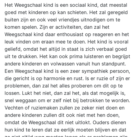
Het Weegschaal kind is een sociaal kind, dat meestal
goed met kinderen op kan schieten. Het zal geregeld
buiten zijn en ook veel vriendjes uitnodigen om te
komen spelen. Zijn er activiteiten, dan zal het
Weegschaal kind daar enthousiast op reageren en het
leuk vinden om eraan mee te doen. Het kind is vooral
geliefd, omdat het altijd in staat is zich verbaal goed
uit te drukken. Het kan ook prima luisteren en begrijpt
andere kinderen en volwassen vanuit hun standpunt.
Een Weegschaal kind is een zeer sympathiek persoon,
die gericht is op harmonie en rust. Is er ruzie of zijn er
problemen, dan zal het alles proberen om dit op te
lossen. Lukt het niet, dan zal het, als dat mogelijk is,
snel weggaan om er zelf niet bij betrokken te worden.
Vechten of ruziemaken zullen ze zeker niet doen en
andere kinderen zullen dit ook niet met hen doen,
omdat de Weegschaal dit niet uitlokt. Ouders dienen
hun kind te leren dat ze eerlijk moeten blijven en dat