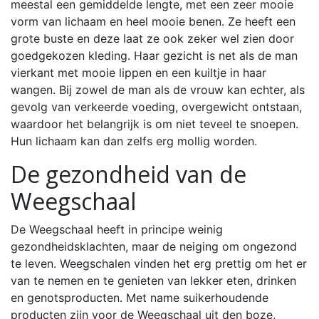
meestal een gemiddelde lengte, met een zeer mooie
vorm van lichaam en heel mooie benen. Ze heeft een
grote buste en deze laat ze ook zeker wel zien door
goedgekozen kleding. Haar gezicht is net als de man
vierkant met mooie lippen en een kuiltje in haar
wangen. Bij zowel de man als de vrouw kan echter, als
gevolg van verkeerde voeding, overgewicht ontstaan,
waardoor het belangrijk is om niet teveel te snoepen.
Hun lichaam kan dan zelfs erg mollig worden.
De gezondheid van de
Weegschaal
De Weegschaal heeft in principe weinig
gezondheidsklachten, maar de neiging om ongezond
te leven. Weegschalen vinden het erg prettig om het er
van te nemen en te genieten van lekker eten, drinken
en genotsproducten. Met name suikerhoudende
producten zijn voor de Weegschaal uit den boze,