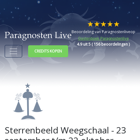
Online casino Nijmegen
Skip
Beoordeling van Paragnostenliveop
to
Gastenboek Paragnostenlive
content
25 Euro Storten En Spelen Casino
: De gele zak is
4.9 uit 5
( 156 beoordelingen )
50% groter dan alle andere zakken op het wiel-dus
CREDITS KOPEN
technisch gezien zou het makkelijker moeten zijn om
te raken.
30 Euro Gratis Speelgeld Casino
- In het spreken met
Wcpo Cincinnati, vertegenwoordiger Dennis Keene,
verklaarde dat een vooraf ingediend een casino
wetsvoorstel voor volgend jaar zou toestaan dat
maar liefst vier casino's worden gemaakt in de staat.
Beste Low Volatility Gokkasten Nederland
: VIP-
Spelers kunnen zich hoger terugtrekken, maar dit
duurt een dag om te worden verwerkt.
Sterrenbeeld Weegschaal - 23
Gokkasten voor echt geld