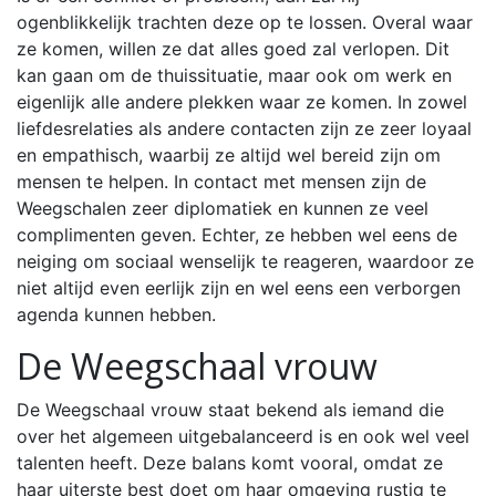
ogenblikkelijk trachten deze op te lossen. Overal waar
ze komen, willen ze dat alles goed zal verlopen. Dit
kan gaan om de thuissituatie, maar ook om werk en
eigenlijk alle andere plekken waar ze komen. In zowel
liefdesrelaties als andere contacten zijn ze zeer loyaal
en empathisch, waarbij ze altijd wel bereid zijn om
mensen te helpen. In contact met mensen zijn de
Weegschalen zeer diplomatiek en kunnen ze veel
complimenten geven. Echter, ze hebben wel eens de
neiging om sociaal wenselijk te reageren, waardoor ze
niet altijd even eerlijk zijn en wel eens een verborgen
agenda kunnen hebben.
De Weegschaal vrouw
De Weegschaal vrouw staat bekend als iemand die
over het algemeen uitgebalanceerd is en ook wel veel
talenten heeft. Deze balans komt vooral, omdat ze
haar uiterste best doet om haar omgeving rustig te