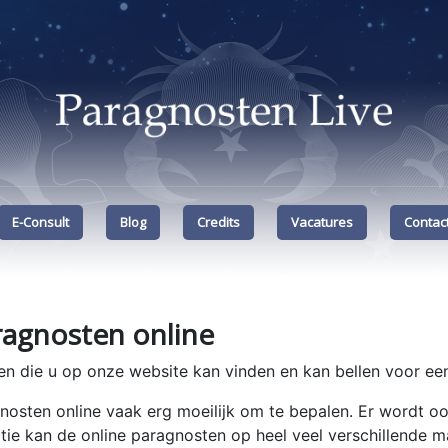
ij
reel spin knop, gratis spin spel, Ridder bonus wiel, tackle 
 van micro bet games voor degenen die op beperkte budge
aangeboden in verschillende percentages.
E-Consult
Blog
Credits
Vacatures
Contac
de linkerkant van het scherm en het is hier dat u kunt kiez
ragnosten online
bel zijn met mobiele apparaten was iets dat software-ont
 die u op onze website kan vinden en kan bellen voor een
ijn aantrekkingskracht verspreidt zich wereldwijd als gokk
sten online vaak erg moeilijk om te bepalen. Er wordt oo
e kan de online paragnosten op heel veel verschillende ma