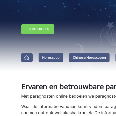
We moeten
nooit
vergeten
dat we
Registreren Haarlemmermeer loter
Skip
maar
to
CREDITS KOPEN
mensen
content
Legaal Poker App
: De opties zijn onder meer een hoge 
zijn.
gratis spin functie.
Natuurlijk
Gokhal Schagen
- Ze hebben ook een goede selectie
hebben we
Wat Is Beter Paysafecard Of Ideal Casino
: Ze worden 
veel in ons
Horoscoop
Chinese Horoscopen
Craps spelen in Tilburg
eigen hand
maar wees
vooral […]
Auto Roulette Lage Inzet
Wanneer u voor het eerst in de lobby, ziet u een menu aan 
Ervaren en betrouwbare pa
Lees meer
Kansspel Vergunning
Dit is de reden waarom de behoefte aan games die compati
Met paragnosten online bedoelen we paragnosten
Baccarat is enorm populair in de Aziatische gokmarkt en z
Waar de informatie vandaan komt vinden paragno
opwinding van het spel te bieden heeft.
noemen dat ook wel akasha kroniek. De informati