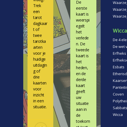
uit
De
Waarze
Trek
vanwege
eerste
Waarze
een
kaart is
de griep. Ik
Waarze
tarot
weerspi
ben er zo
dagkaar
egelt
spoedig
t of
Wicc
het
mogelijk
twee
verlede
De 4 el
tarotka
weer. Lieve
n. De
De wet 
arten
groet
tweede
voor je
Erfheks
Shakira.
kaart is
huidige
Erfheks
het
uitdagin
Lees meer
Esbats
heden,
g of
en de
Etherisc
drie
derde
Kaarse
kaarten
door
kaart
Panteit
voor
medium
geeft
Coven
inzicht
Shakira
uw
in een
Polythe
situatie
Morgen
situatie.
Sabbat
aan in
Ook
Wicca
de
morgen
toekom
komt de