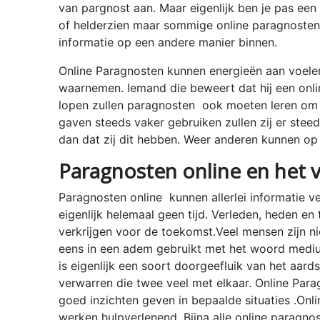
van pargnost aan. Maar eigenlijk ben je pas een
Online casino Hertogenbosch pay
door
of helderzien maar sommige online paragnosten 
medium
informatie op een andere manier binnen.
Nieuwe Piraten Gokkasten
Shakira
De slots, die veelal in een cartoon setting afspelen, zijn sc
Aan alle
Online Paragnosten kunnen energieën aan voelen
Beste Roulette 2025
moeders
waarnemen. Iemand die beweert dat hij een onli
Klik vervolgens op de knop nieuw spel.
Een dagje
lopen zullen paragnosten ook moeten leren om
Meest Betrouwbare Roulette Casino
te laat maar
gaven steeds vaker gebruiken zullen zij er stee
niet minder
dan dat zij dit hebben. Weer anderen kunnen op la
goed
Paragnosten online en het 
bedoeld,
aan alle
Paragnosten online kunnen allerlei informatie v
mama’s een
eigenlijk helemaal geen tijd. Verleden, heden e
fijne, mooie
verkrijgen voor de toekomst.Veel mensen zijn 
moeder
eens in een adem gebruikt met het woord medium
dag
is eigenlijk een soort doorgeefluik van het aar
gewenst.
verwarren die twee veel met elkaar. Online Pa
Lieve groet,
goed inzichten geven in bepaalde situaties .On
Shakira.
werken hulpverlenend. Bijna alle online paragn