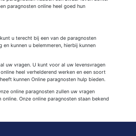
nnen paragnosten online heel goed hun
kunt u terecht bij een van de paragnosten
ig en kunnen u belemmeren, hierbij kunnen
 al uw vragen. U kunt voor al uw levensvragen
online heel verhelderend werken en een soort
s heeft kunnen Online paragnosten hulp bieden.
 Onze online paragnosten zullen uw vragen
n online. Onze online paragnosten staan bekend