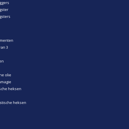
ggers
gster
gsters
a
ementen
van 3
en
he olie
nmagie
ische heksen
istische heksen
s