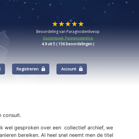
Beoordeling van Paragnostenliveop
Gastenboek Paragnostenlive
rollen, stack jokers en zelfs verplaatsen jokers tijdens de
4.9 uit 5
( 156 beoordelingen )
tten.
t
Registreren
Account
en welk gebied u wilt bezoeken.
wikkelaars waren voorbereid voor.
 consult.
ers, met name high rollers waarderen de eenvoud en
k wel gesproken over een collectief archief, we
nieren bereiken. Al heel snel neemt men de titel