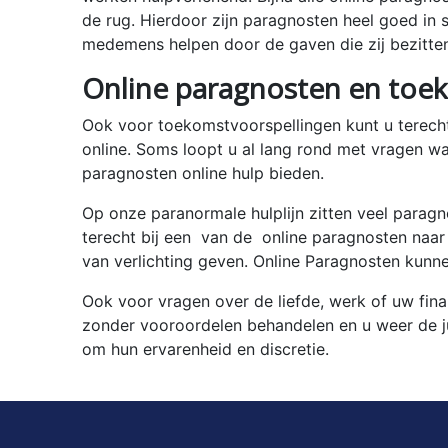
door
Lees meer
de rug. Hierdoor zijn paragnosten heel goed in 
medium
medemens helpen door de gaven die zij bezitte
Venus
Heftige
Online paragnosten en toe
volle maan
in
Ook voor toekomstvoorspellingen kunt u terecht
Weegscha
online. Soms loopt u al lang rond met vragen w
al en de
paragnosten online hulp bieden.
Mercurius
Op onze paranormale hulplijn zitten veel parag
Retrograde
terecht bij een van de online paragnosten naa
Het is een
van verlichting geven. Online Paragnosten kunne
vervelende
tijd voor
Ook voor vragen over de liefde, werk of uw fina
iedereen
zonder vooroordelen behandelen en u weer de ju
voor de
om hun ervarenheid en discretie.
meeste
mensen
loopt het
deze