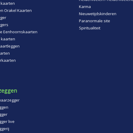
 kaarten
Karma
n Orakel Kaarten
Nieuwetijdskinderen
gger
Paranormale site
ggers
Spiritualiteit
e Eenhoornskaarten
n kaarten
kaartleggen
aarten
rkaarten
zeggen
waarzegger
ggen
gger
ger live
gerij