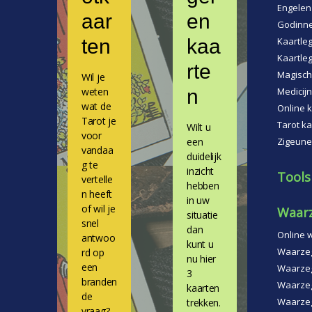
Engelen
Mijn
aar
en
Godinne
excuses dat
ten
kaa
Kaartle
het zo lang
Kaartle
duurde.
rte
Magisch
Wil je
weten
n
Medicij
Lees meer
wat de
Online 
door
Tarot je
Tarot k
Wilt u
medium
voor
een
Zigeune
Shakira
vandaa
duidelijk
Grieperig
g te
inzicht
Tools
vertelle
Lieve
hebben
n heeft
mensen,
in uw
of wil je
Waar
aangezien
situatie
snel
dan
ik ook
Online 
antwoo
kunt u
slechts een
Waarze
rd op
nu hier
mens ben,
een
Waarze
3
ben ik er
branden
Waarzeg
kaarten
de
helaas even
Waarzeg
trekken.
vraag?