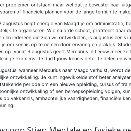
 er problemen ontstaan, maar wel dat je bewuster naar uitga
sparen of financiële plannen voor de lange termijn te make
 augustus helpt energie van Maagd je om administratie, be
telijk te organiseren. Wie nu orde schept, profiteert daar d
en en iedereen die zich wil ontwikkelen, is augustus een v
t je om kennis op te nemen door ervaring en praktijk. Stud
en op. Vanaf 9 augustus geeft Mercurius in Leeuw meer zel
linge examens. Je durft jouw kennis beter te delen en wee
ugustus, wanneer Mercurius naar Maagd verhuist, wordt de 
ijke ontwikkeling. Je kunt ingewikkelde stof beter analys
itstekende periode om een nieuwe opleiding, cursus of train
oonlijke ontwikkeling of een beroepsopleiding volgen, ku
is op vakkennis, ambachtelijke vaardigheden, financiële kenni
euning.
scoop Stier: Mentale en fysieke 