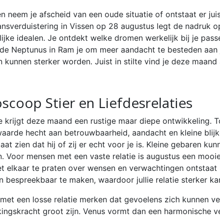
n neem je afscheid van een oude situatie of ontstaat er juis
nsverduistering in Vissen op 28 augustus legt de nadruk 
ijke idealen. Je ontdekt welke dromen werkelijk bij je pas
de Neptunus in Ram je om meer aandacht te besteden aan je i
n kunnen sterker worden. Juist in stilte vind je deze maand
scoop Stier en Liefdesrelaties
e krijgt deze maand een rustige maar diepe ontwikkeling. 
waarde hecht aan betrouwbaarheid, aandacht en kleine blijke
aat zien dat hij of zij er echt voor je is. Kleine gebaren 
. Voor mensen met een vaste relatie is augustus een mooi
t elkaar te praten over wensen en verwachtingen ontstaat 
n bespreekbaar te maken, waardoor jullie relatie sterker k
met een losse relatie merken dat gevoelens zich kunnen ve
kingskracht groot zijn. Venus vormt dan een harmonische v