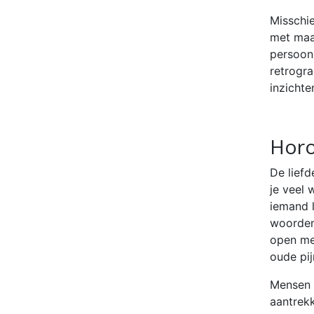
Misschie
met maa
persoonl
retrogra
inzichte
Horo
De liefd
je veel 
iemand l
woorden
open me
oude pij
Mensen 
aantrek