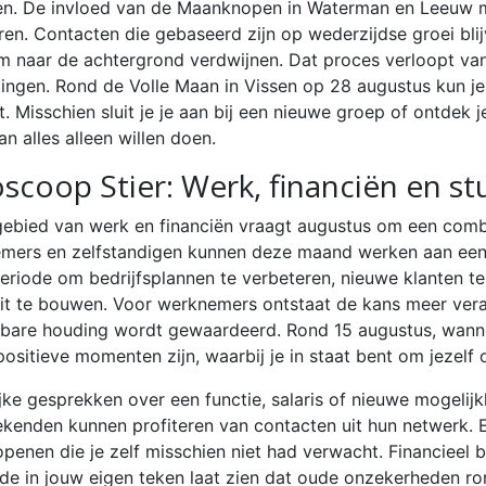
en. De invloed van de Maanknopen in Waterman en Leeuw m
en. Contacten die gebaseerd zijn op wederzijdse groei blijv
m naar de achtergrond verdwijnen. Dat proces verloopt va
ngen. Rond de Volle Maan in Vissen op 28 augustus kun je 
. Misschien sluit je je aan bij een nieuwe groep of ontdek
n alles alleen willen doen.
scoop Stier: Werk, financiën en st
gebied van werk en financiën vraagt augustus om een comb
mers en zelfstandigen kunnen deze maand werken aan een s
eriode om bedrijfsplannen te verbeteren, nieuwe klanten 
it te bouwen. Voor werknemers ontstaat de kans meer veran
bare houding wordt gewaardeerd. Rond 15 augustus, wann
positieve momenten zijn, waarbij je in staat bent om jezelf
jke gesprekken over een functie, salaris of nieuwe mogelij
kenden kunnen profiteren van contacten uit hun netwerk. 
penen die je zelf misschien niet had verwacht. Financieel bl
ade in jouw eigen teken laat zien dat oude onzekerheden 