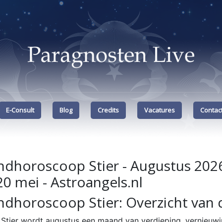
nferentie was nodig om veranderingen door te voeren om d
kondigd dat Book of Ra 6 Deluxe online gespeeld kan worde
geregeld door bepaalde toetsen op het bedieningspaneel.
E-Consult
Blog
Credits
Vacatures
Contac
toegestaan om te opereren door de regeringen van de state
dhoroscoop Stier - Augustus 2026
ns..
20 mei - Astroangels.nl
nnen worden gespeeld.
dhoroscoop Stier: Overzicht van
Stier wordt augustus een maand van verdieping, vernieuwing