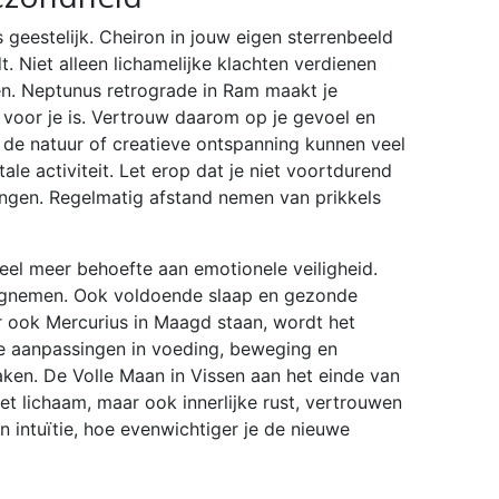
 geestelijk. Cheiron in jouw eigen sterrenbeeld
 Niet alleen lichamelijke klachten verdienen
n. Neptunus retrograde in Ram maakt je
d voor je is. Vertrouw daarom op je gevoel en
 de natuur of creatieve ontspanning kunnen veel
le activiteit. Let erop dat je niet voortdurend
chtingen. Regelmatig afstand nemen van prikkels
veel meer behoefte aan emotionele veiligheid.
egnemen. Ook voldoende slaap en gezonde
 ook Mercurius in Maagd staan, wordt het
e aanpassingen in voeding, beweging en
aken. De Volle Maan in Vissen aan het einde van
et lichaam, maar ook innerlijke rust, vertrouwen
n intuïtie, hoe evenwichtiger je de nieuwe