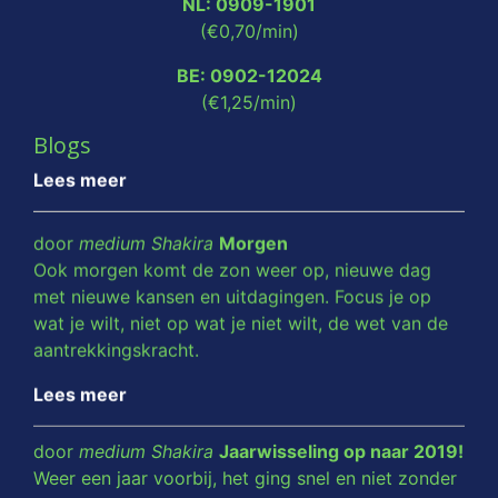
NL: 0909-1901
Lieve mensen, aangezien ik ook slechts een mens
(€0,70/min)
ben, ben ik er helaas even uit vanwege de griep. Ik
ben er zo spoedig mogelijk weer. Lieve groet
BE: 0902-12024
Shakira.
(€1,25/min)
Blogs
Lees meer
door
medium Shakira
Morgen
Ook morgen komt de zon weer op, nieuwe dag
Stier
met nieuwe kansen en uitdagingen. Focus je op
Liefdesrelatie en sociale contacten
wat je wilt, niet op wat je niet wilt, de wet van de
Je hebt deze week de neiging jezelf en je partner/gezin te
aantrekkingskracht.
verwennen. Dit is op zich niet erg, maar wel als je overdrijft. Zorg
da
...
Lees meer
Lees meer
door
medium Shakira
Jaarwisseling op naar 2019!
Ram
Weer een jaar voorbij, het ging snel en niet zonder
Algemeen
Tweelingen
tegenslagen en zware verliezen binnen mijn gezin.
Liefdesrelatie en sociale contacten
Maar wij zijn vechters en overwinnen bijna elk heet
2026 wordt voor jou een jaar waarin het vuur van jouw innerlijke