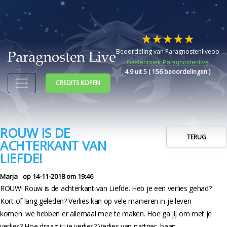
Gratis spel roulette
Skip
Beoordeling van Paragnostenliveop
to
Gastenboek Paragnostenlive
content
Wekelijkse Bonus Casino Nederland
: Spel iconen
4.9 uit 5
( 156 beoordelingen )
zoals laarzen en mijnbouw apparatuur brengt
CREDITS KOPEN
volledig de belangrijkste mijnbouw thema.
Gokhal Meppel
- Je bent dan toegestaan in de
newbie room voor 5 dagen vanaf uw eerste
gameplay.
ROUW IS DE
TERUG
Diamond Slots Nederland
: Het casino was gracieus
ACHTERKANT VAN
genoeg om me te vergoeden voor hen, maar sinds
LIEFDE!
die tijd heb ik 5 stortingen en werd niet gegeven
bonussen voor hen (nadat ik al mijn geld verloren
Marja
op 14-11-2018 om 19:46
door de manier).
ROUW! Rouw is de achterkant van Liefde. Heb je een verlies gehad?
Kort of lang geleden? Verlies kan op vele manieren in je leven
Nieuwe goksite Zwolle
komen. we hebben er allemaal mee te maken. Hoe ga jij om met je
verlies? Hoe draag jij je verlies? Verlies van partner, baan,