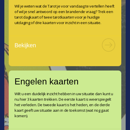
Wat is precies spiritueel groeien? We denken vaak
Paragnost Fieke
rewards-punten die u later kunt wijzigen in bonus credits.
Wil je weten wat de Tarot je voor vandaag te vertellen heeft
dat we aan onszelf horen te werken, ieder heeft
Paragnost Didi
of wil je snel antwoord op een brandende vraag? Trek een
Bingo Casino Review
zijn/haar eigen stukje. Vaak horen we ook het
Paragnost Jolijn
tarot dagkaart of twee tarotkaarten voor je huidige
woord loslaten voorbijkomen. Loslaten,
Paragnost Coen
uitdaging of drie kaarten voor inzicht in een situatie.
aantrekken, positief denken, het negatieve
Paragnost Lizeth
negeren. We moeten nooit vergeten dat we maar
Paragnost Marja
mensen zijn. Natuurlijk hebben we veel in ons
Paragnost Willem
Bekijken
eigen hand maar wees vooral […]
Paragnost Mashenka
Paragnost Elize
Lees meer
Paragnost Frank
Paragnost Britt
Paragnost Maartje
Engelen kaarten
door
medium Shakira
Aan alle moeders
Paragnost Katey
Een dagje te laat maar niet minder goed bedoeld,
Paragnost Caroline
Wilt u een duidelijk inzicht hebben in uw situatie dan kunt u
aan alle mama’s een fijne, mooie moeder dag
Paragnost Nicole
nu hier 3 kaarten trekken. De eerste kaart is weerspiegelt
gewenst. Lieve groet, Shakira.
het verleden. De tweede kaart is het heden, en de derde
Paragnost Angela
kaart geeft uw situatie aan in de toekomst (wat nog gaat
Paragnost Moena
Lees meer
komen).
door
medium Venus
Heftige volle maan in